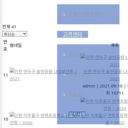
소형기기용충전기
전체 41
고객센터
번
썸네일
제목
호
공지사항
인천 연수구 솔안공원 LE
상담 / 문의
11
2021
admin
|
2021.09.10
|
회 10711
자료실
설치사례
인천 미추홀구 연학초등학
10
등 | 2020