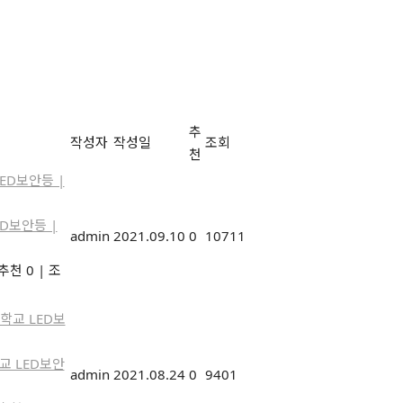
추
작성자
작성일
조회
천
D보안등 |
admin
2021.09.10
0
10711
추천 0
|
조
교 LED보안
admin
2021.08.24
0
9401