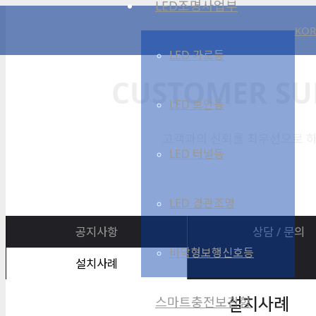
LED조명사업부
KOR
LED 가로등
CUSTOMER SU
LED 보안등
고객과의 신뢰를 최우선으로 하
LED 터널등
LED 경관조명
공지사항
상담 / 문의
바닥형보행신호등
설치사례
스마트충전보관함
설치사례