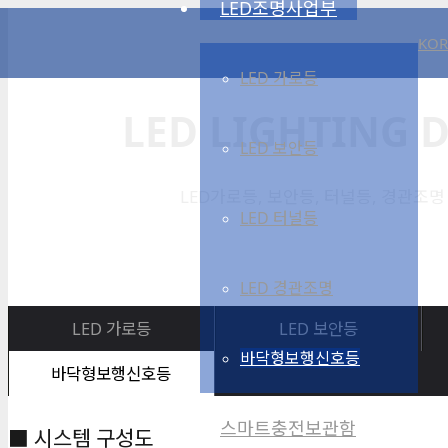
LED조명사업부
KOR
LED 가로등
LED LIGHTING D
LED 보안등
LED가로등, 보안등, 터널등, 경관조명
LED 터널등
LED 경관조명
LED 가로등
LED 보안등
바닥형보행신호등
바닥형보행신호등
스마트충전보관함
■ 시스템 구성도