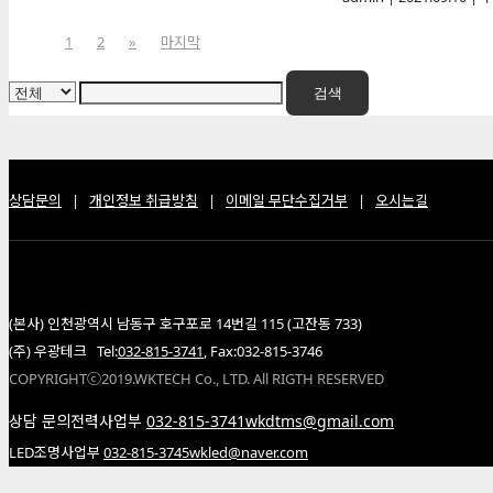
1
2
»
마지막
검색
상담문의
|
개인정보 취급방침
|
이메일 무단수집거부
|
오시는길
(본사) 인천광역시 남동구 호구포로 14번길 115 (고잔동 733)
(주) 우광테크 Tel:
032-815-3741
, Fax:032-815-3746
COPYRIGHTⓒ2019.WKTECH Co., LTD. All RIGTH RESERVED
상담 문의
전력사업부
032-815-3741
wkdtms@gmail.com
LED조명사업부
032-815-3745
wkled@naver.com