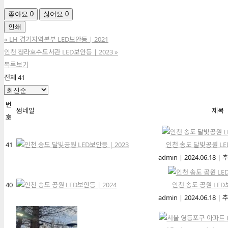
좋아요
0
싫어요
0
인쇄
«
LH 경기지역본부 LED보안등 | 2021
인천 청라호수도서관 LED보안등 | 2023
»
목록보기
전체 41
번
썸네일
제목
호
41
인천 송도 달빛공원 LED
admin
|
2024.06.18
|
추
40
인천 송도 공원 LED보
admin
|
2024.06.18
|
추