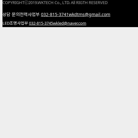
COPYRIGHTⓒ2019.WKTECH Co., LTD. All RIGTH RESERVED
상담 문의
전력사업부
032-815-3741
wkdtms@gmail.com
LED조명사업부
032-815-3745
wkled@naver.com