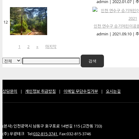
admin
|
2022.01.07
|
추
12
인천 연수구 승기어린이공원 L
admin
|
2021.09.10
|
추
1
2
»
마지막
검색
상담문의
|
개인정보 취급방침
|
이메일 무단수집거부
|
오시는길
(본사) 인천광역시 남동구 호구포로 14번길 115 (고잔동 733)
(주) 우광테크 Tel:
032-815-3741
, Fax:032-815-3746