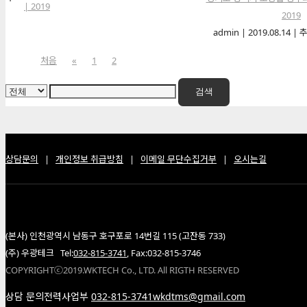
2019
admin
|
2019.08.14
|
추
처음
«
1
2
검색
상담문의
|
개인정보 취급방침
|
이메일 무단수집거부
|
오시는길
(본사) 인천광역시 남동구 호구포로 14번길 115 (고잔동 733)
(주) 우광테크 Tel:
032-815-3741
, Fax:032-815-3746
COPYRIGHTⓒ2019.WKTECH Co., LTD. All RIGTH RESERVED
상담 문의
전력사업부
032-815-3741
wkdtms@gmail.com