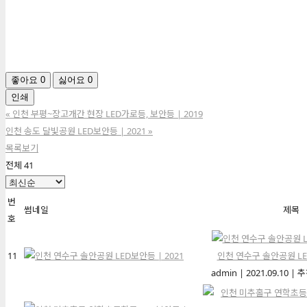
좋아요
0
싫어요
0
인쇄
«
인천 부평~장고개간 현장 LED가로등, 보안등 | 2019
인천 송도 달빛공원 LED보안등 | 2021
»
목록보기
전체 41
번
썸네일
제목
호
11
인천 연수구 솔안공원 LED
admin
|
2021.09.10
|
추