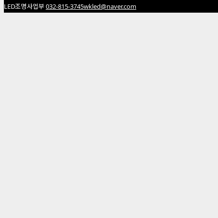
LED조명사업부
032-815-3745
wkled@naver.com