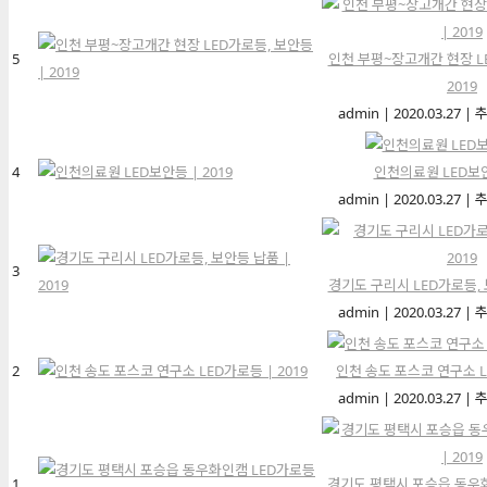
5
인천 부평~장고개간 현장 LE
2019
admin
|
2020.03.27
|
추
4
인천의료원 LED보안등
admin
|
2020.03.27
|
추
3
경기도 구리시 LED가로등, 보
admin
|
2020.03.27
|
추
2
인천 송도 포스코 연구소 LE
admin
|
2020.03.27
|
추
1
경기도 평택시 포승읍 동우화