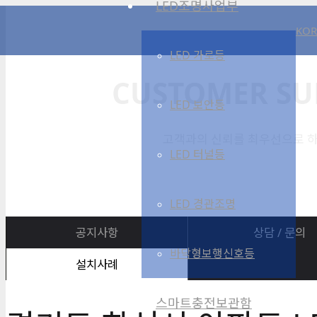
LED조명사업부
KOR
LED 가로등
CUSTOMER SU
LED 보안등
고객과의 신뢰를 최우선으로 하
LED 터널등
LED 경관조명
공지사항
상담 / 문의
바닥형보행신호등
설치사례
스마트충전보관함