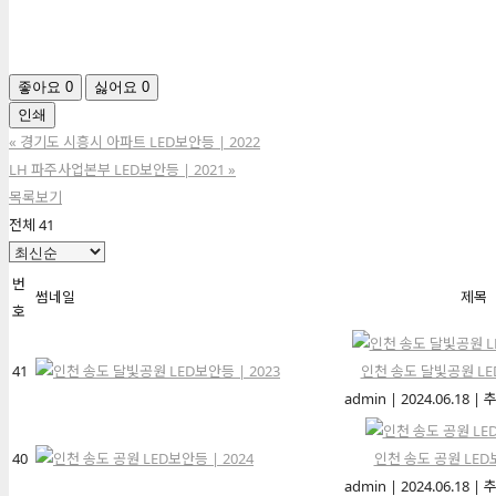
좋아요
0
싫어요
0
인쇄
«
경기도 시흥시 아파트 LED보안등 | 2022
LH 파주사업본부 LED보안등 | 2021
»
목록보기
전체 41
번
썸네일
제목
호
41
인천 송도 달빛공원 LED
admin
|
2024.06.18
|
추
40
인천 송도 공원 LED보
admin
|
2024.06.18
|
추