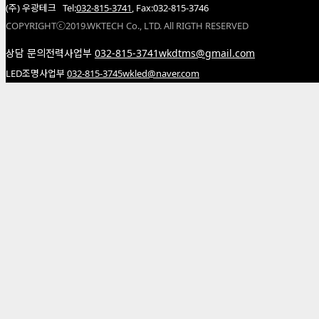
(주) 우광테크 Tel:
032-815-3741
, Fax:032-815-3746
COPYRIGHTⓒ2019.WKTECH Co., LTD. All RIGTH RESERVED
상담 문의
전력사업부
032-815-3741
wkdtms@gmail.com
LED조명사업부
032-815-3745
wkled@naver.com