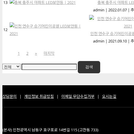
13
충북 충주시 아파트 LED
admin
|
2022.01.07
|
추
12
인천 연수구 승기어린이공원 L
admin
|
2021.09.10
|
추
1
2
»
마지막
검색
상담문의
|
개인정보 취급방침
|
이메일 무단수집거부
|
오시는길
(본사) 인천광역시 남동구 호구포로 14번길 115 (고잔동 733)