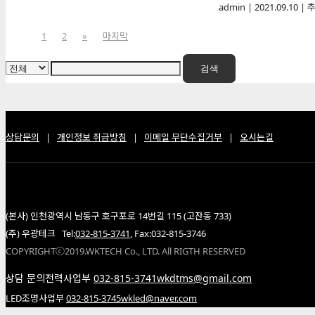
admin
|
2021.09.10
|
추
1
2
»
마지막
검색
상담문의
|
개인정보 취급방침
|
이메일 무단수집거부
|
오시는길
(본사) 인천광역시 남동구 호구포로 14번길 115 (고잔동 733)
(주) 우광테크 Tel:
032-815-3741
, Fax:032-815-3746
COPYRIGHTⓒ2019.WKTECH Co., LTD. All RIGTH RESERVED
상담 문의
전력사업부
032-815-3741
wkdtms@gmail.com
LED조명사업부
032-815-3745
wkled@naver.com