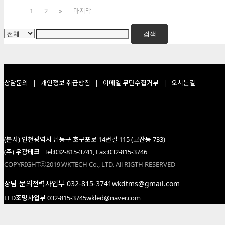
1
2
»
마지막
검색
상담문의
|
개인정보 취급방침
|
이메일 무단수집거부
|
오시는길
(본사) 인천광역시 남동구 호구포로 14번길 115 (고잔동 733)
(주) 우광테크 Tel:
032-815-3741
, Fax:032-815-3746
COPYRIGHTⓒ2019.WKTECH Co., LTD. All RIGTH RESERVED
상담 문의
전력사업부
032-815-3741
wkdtms@gmail.com
LED조명사업부
032-815-3745
wkled@naver.com