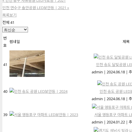
«
인천 중구 자유공원 LED가로등 | 2021
인천 연수구 솔안공원 LED보안등 | 2021
»
목록보기
전체 41
번
썸네일
제목
호
41
인천 송도 달빛공원 LED
admin
|
2024.06.18
|
추
40
인천 송도 공원 LED보
admin
|
2024.06.18
|
추
39
서울 영등포구 아파트 LE
admin
|
2024.01.22
|
추